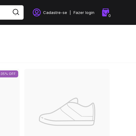
Cadastre-se
|
Fazer login
0
-35% OFF